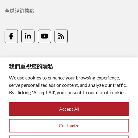
全球經銷據點
我們重視您的隱私
隱私權說明
聯絡我們
We use cookies to enhance your browsing experience,
serve personalized ads or content, and analyze our traffic.
© 2024 Ikonix Taiwan Co, Ltd.
By clicking "Accept All", you consent to our use of cookies.
Accept All
Customize
English
繁體中文
한국어
(
Korean
)