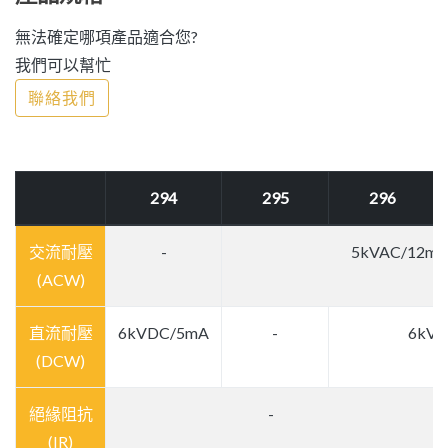
無法確定哪項產品適合您?
我們可以幫忙
聯絡我們
294
295
296
交流耐壓
-
5kVAC/12m
(ACW)
直流耐壓
6kVDC/5mA
-
6kV
(DCW)
絕緣阻抗
-
(IR)