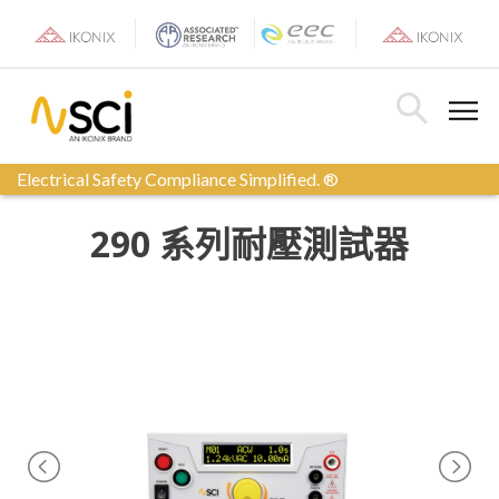
Skip
to
content
Toggle Menu
Toggle Searc
Electrical Safety Compliance Simplified. ®
290 系列耐壓測試器