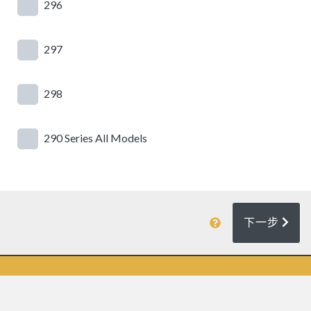
296
297
298
290 Series All Models
下一步