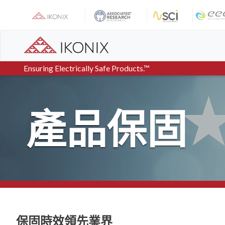
Skip
to
content
Ensuring Electrically Safe Products.™
產品保固
保固時效領先業界