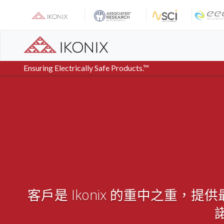
Skip
to
content
Ensuring Electrically Safe Products.™
客戶是 Ikonix 的重中之重，