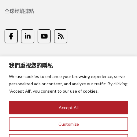
全球經銷據點
我們重視您的隱私
隱私權說明
聯絡我們
We use cookies to enhance your browsing experience, serve
personalized ads or content, and analyze our traffic. By clicking
© 2024 Ikonix Taiwan Co, Ltd.
"Accept All", you consent to our use of cookies.
Accept All
Customize
English
繁體中文