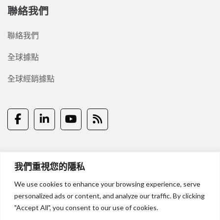
聯絡我們
聯絡我們
全球據點
全球經銷據點
我們重視您的隱私
隱私權說明
聯絡我們
We use cookies to enhance your browsing experience, serve
personalized ads or content, and analyze our traffic. By clicking
© 2024 Ikonix Taiwan Co, Ltd.
"Accept All", you consent to our use of cookies.