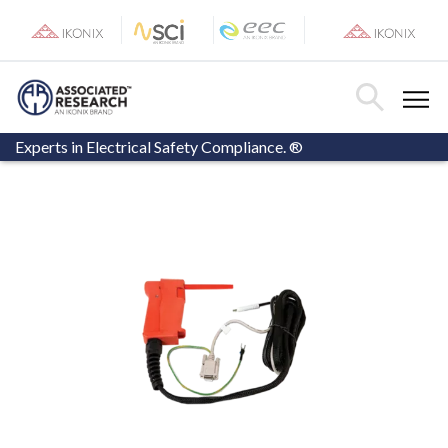
Toggle Menu
Toggle Searc
Experts in Electrical Safety Compliance. ®