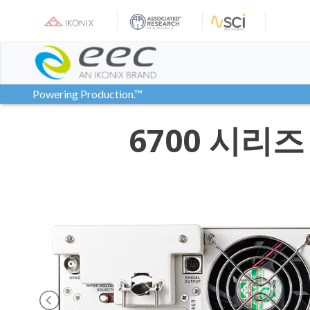
Skip
to
content
Powering Production.™
6700 시리