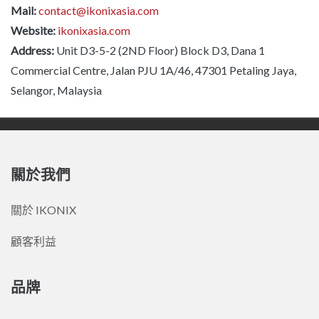
Mail:
contact@ikonixasia.com
Website:
ikonixasia.com
Address:
Unit D3-5-2 (2ND Floor) Block D3, Dana 1
Commercial Centre, Jalan PJU 1A/46, 47301 Petaling Jaya,
Selangor, Malaysia
關於我們
關於 IKONIX
顧客利益
品牌