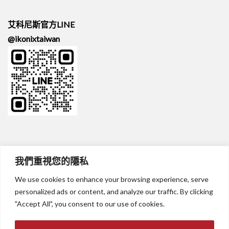
艾科尼斯官方LINE
@ikonixtaiwan
我們重視您的隱私
隱私權說明
聯絡我們
We use cookies to enhance your browsing experience, serve
personalized ads or content, and analyze our traffic. By clicking
© 2025 Ikonix Taiwan Co, Ltd.
"Accept All", you consent to our use of cookies.