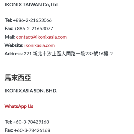
IKONIX TAIWAN Co, Ltd.
Tel:
+886-2-21653066
Fax:
+886-2-21653077
Mail:
contact@ikonixasia.com
Website:
ikonixasia.com
Address:
221 新北市汐止區大同路一段237號16樓-2
馬來西亞
IKONIX ASIA SDN. BHD.
WhatsApp Us
Tel:
+60-3-78429168
Fax:
+60-3-78426168